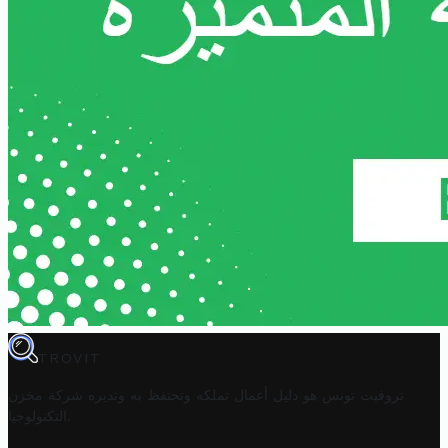
TROVIT
تروفيت تونس هو دليل أعمال تملكه وتحتفظ به وتديره
شركة مخزن
.
التكنولوجيا