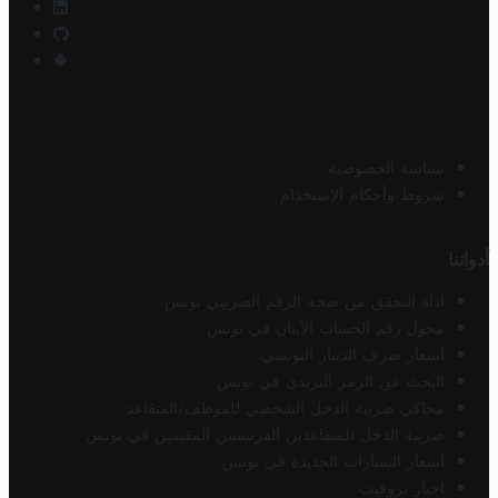
سياسة الخصوصية
شروط وأحكام الاستخدام
أدواتنا
أداة التحقق من صحة الرقم الضريبي تونس
محول رقم الحساب الآيبان في تونس
أسعار صرف الدينار التونسي
البحث عن الرمز البريدي في تونس
محاكي ضريبة الدخل الشخصي للموظف/المتقاعد
ضريبة الدخل للمتقاعدين الفرنسيين المقيمين في تونس
أسعار السيارات الجديدة في تونس
أخبار تروفيت