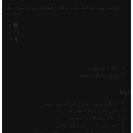
تروفيت تونس هو دليل أعمال تملكه وتحتفظ به وتديره
شركة مخزن
.
التكنولوجيا
سياسة الخصوصية
شروط وأحكام الاستخدام
أدواتنا
أداة التحقق من صحة الرقم الضريبي تونس
محول رقم الحساب الآيبان في تونس
أسعار صرف الدينار التونسي
البحث عن الرمز البريدي في تونس
محاكي ضريبة الدخل الشخصي للموظف/المتقاعد