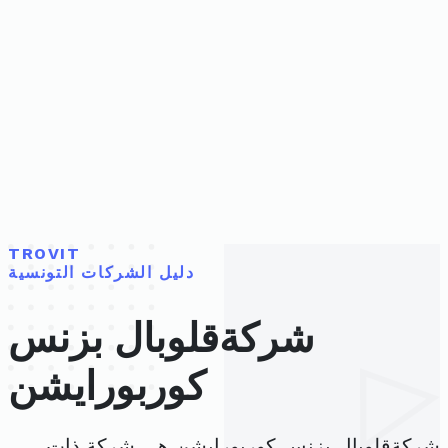
TROVIT
دليل الشركات التونسية
شركةقلوبال بزنس
كوربورايشن
شركةقلوبال بزنس كوربورايشن هي شركة ذات