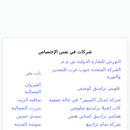
شركات في نفس الإختصاص
النورس للتجارة الدولية ش م م
ااشركة المتحدة جنوب غرب للتصدير
باب بحر
والتوريد
القيروان
علويني ترايدنق كومبني
الشمالية
شركة ايديال اكسبور* في حالة تصفية
ساقية الزيت
كاب انجيلا ترايدينغ سلوشن
بنزرت الشمالية
همامي ترادينق كمباني هتس
سيدي حسين
شركة سام ترادينغ
سوسة المدينة