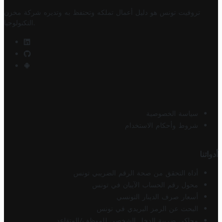
تروفيت تونس هو دليل أعمال تملكه وتحتفظ به وتديره
شركة مخزن
.
التكنولوجيا
سياسة الخصوصية
شروط وأحكام الاستخدام
أدواتنا
أداة التحقق من صحة الرقم الضريبي تونس
محول رقم الحساب الآيبان في تونس
أسعار صرف الدينار التونسي
البحث عن الرمز البريدي في تونس
محاكي ضريبة الدخل الشخصي للموظف/المتقاعد