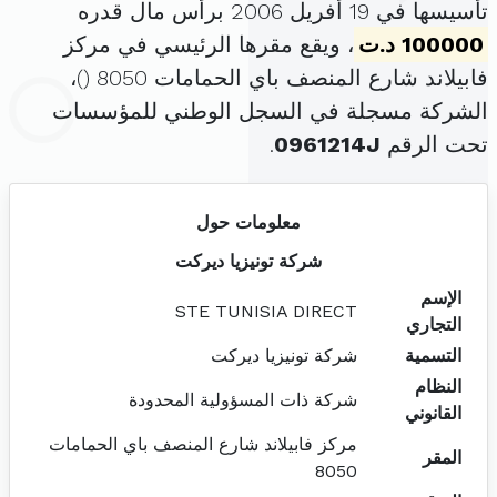
تأسيسها في 19 أفريل 2006 برأس مال قدره
100000 د.ت
، ويقع مقرها الرئيسي في مركز
فابيلاند شارع المنصف باي الحمامات 8050 (
)،
الشركة مسجلة في السجل الوطني للمؤسسات
تحت الرقم
0961214J
.
معلومات حول
شركة تونيزيا ديركت
الإسم
STE TUNISIA DIRECT
التجاري
التسمية
شركة تونيزيا ديركت
النظام
شركة ذات المسؤولية المحدودة
القانوني
مركز فابيلاند شارع المنصف باي الحمامات
المقر
8050