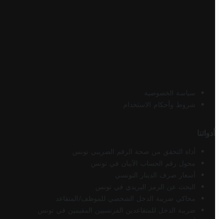
سياسة الخصوصية
شروط وأحكام الاستخدام
أدواتنا
أداة التحقق من صحة الرقم الضريبي تونس
محول رقم الحساب الآيبان في تونس
أسعار صرف الدينار التونسي
البحث عن الرمز البريدي في تونس
محاكي ضريبة الدخل الشخصي للموظف/المتقاعد
ضريبة الدخل للمتقاعدين الفرنسيين المقيمين في تونس