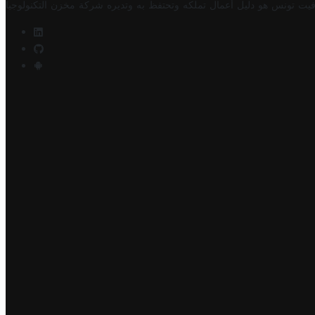
فيت تونس هو دليل أعمال تملكه وتحتفظ به وتديره
شركة مخزن التكنولوجيا