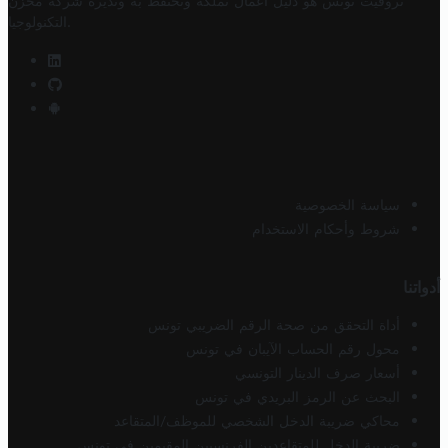
تروفيت تونس هو دليل أعمال تملكه وتحتفظ به وتديره
شركة مخزن
.
التكنولوجيا
سياسة الخصوصية
شروط وأحكام الاستخدام
أدواتنا
أداة التحقق من صحة الرقم الضريبي تونس
محول رقم الحساب الآيبان في تونس
أسعار صرف الدينار التونسي
البحث عن الرمز البريدي في تونس
محاكي ضريبة الدخل الشخصي للموظف/المتقاعد
ضريبة الدخل للمتقاعدين الفرنسيين المقيمين في تونس