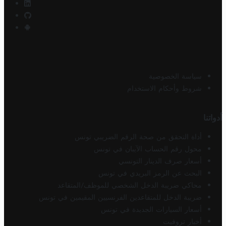
سياسة الخصوصية
شروط وأحكام الاستخدام
أدواتنا
أداة التحقق من صحة الرقم الضريبي تونس
محول رقم الحساب الآيبان في تونس
أسعار صرف الدينار التونسي
البحث عن الرمز البريدي في تونس
محاكي ضريبة الدخل الشخصي للموظف/المتقاعد
ضريبة الدخل للمتقاعدين الفرنسيين المقيمين في تونس
أسعار السيارات الجديدة في تونس
أخبار تروفيت