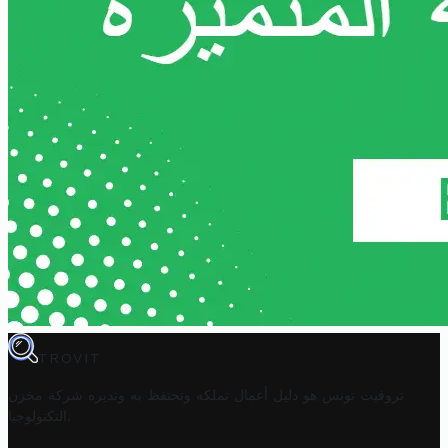
TROVIT
تروفيت تونس هو دليل أعمال تملكه وتحتفظ به وتديره
شركة مخزن
.
التكنولوجيا