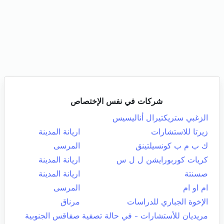
شركات في نفس الإختصاص
الزغبي ستريكتيرال أناليسيس
زيرتا للاستشارات
اريانة المدينة
ك ب م ب كونسيلتينق
المرسى
كريات كوربورايشن ل ل س
اريانة المدينة
صسنتة
اريانة المدينة
ام او ام
المرسى
الإخوة الجباري للدراسات
مرناق
مريديان للأستشارات - في حالة تصفية
صفاقس الجنوبية