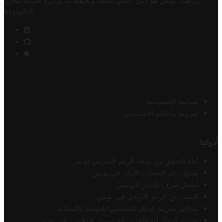
تروفيت تونس هو دليل أعمال تملكه وتحتفظ به وتديره
شركة مخزن
.
التكنولوجيا
سياسة الخصوصية
شروط وأحكام الاستخدام
أدواتنا
أداة التحقق من صحة الرقم الضريبي تونس
محول رقم الحساب الآيبان في تونس
أسعار صرف الدينار التونسي
البحث عن الرمز البريدي في تونس
محاكي ضريبة الدخل الشخصي للموظف/المتقاعد
ضريبة الدخل للمتقاعدين الفرنسيين المقيمين في تونس