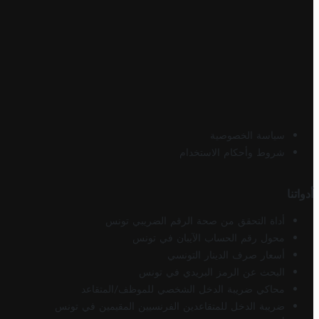
سياسة الخصوصية
شروط وأحكام الاستخدام
أدواتنا
أداة التحقق من صحة الرقم الضريبي تونس
محول رقم الحساب الآيبان في تونس
أسعار صرف الدينار التونسي
البحث عن الرمز البريدي في تونس
محاكي ضريبة الدخل الشخصي للموظف/المتقاعد
ضريبة الدخل للمتقاعدين الفرنسيين المقيمين في تونس