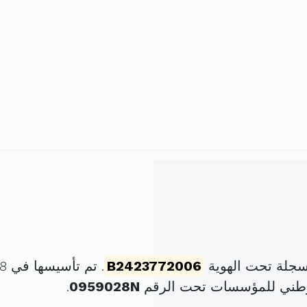
سجلة تحت الهوية
B2423772006
. تم تأسيسها في 28 أفريل 2006 برأس مال قدره
وطني للمؤسسات تحت الرقم
0959028N
.