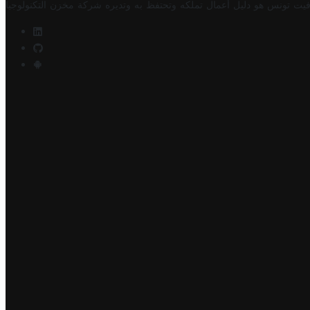
فيت تونس هو دليل أعمال تملكه وتحتفظ به وتديره
شركة مخزن التكنولوجيا