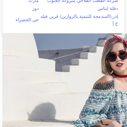
شركة القطب الفلاحي مبروكة الجنوب
مارث
دقلة ايناس
دوز
إدز.(المندمجة للتنمية بالزوارين) قرين فيلد
حي الخضراء
خ إ