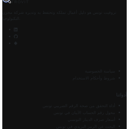
TROVIT
تروفيت تونس هو دليل أعمال تملكه وتحتفظ به وتديره
شركة مخزن
.
التكنولوجيا
سياسة الخصوصية
شروط وأحكام الاستخدام
أدواتنا
أداة التحقق من صحة الرقم الضريبي تونس
محول رقم الحساب الآيبان في تونس
أسعار صرف الدينار التونسي
البحث عن الرمز البريدي في تونس