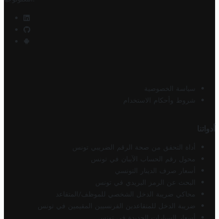
سياسة الخصوصية
شروط وأحكام الاستخدام
أدواتنا
أداة التحقق من صحة الرقم الضريبي تونس
محول رقم الحساب الآيبان في تونس
أسعار صرف الدينار التونسي
البحث عن الرمز البريدي في تونس
محاكي ضريبة الدخل الشخصي للموظف/المتقاعد
ضريبة الدخل للمتقاعدين الفرنسيين المقيمين في تونس
أسعار السيارات الجديدة في تونس