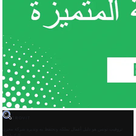
TROVIT
تروفيت تونس هو دليل أعمال تملكه وتحتفظ به وتديره
شركة مخزن
.
التكنولوجيا