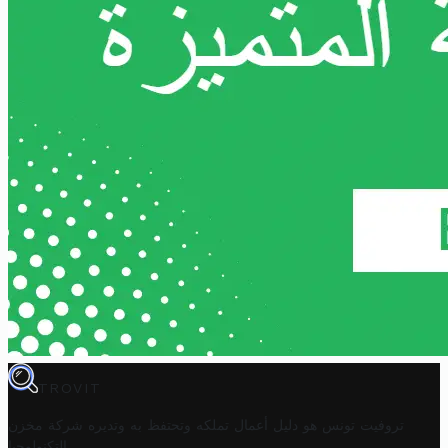
TROVIT
تروفيت تونس هو دليل أعمال تملكه وتحتفظ به وتديره
شركة مخزن
.
التكنولوجيا