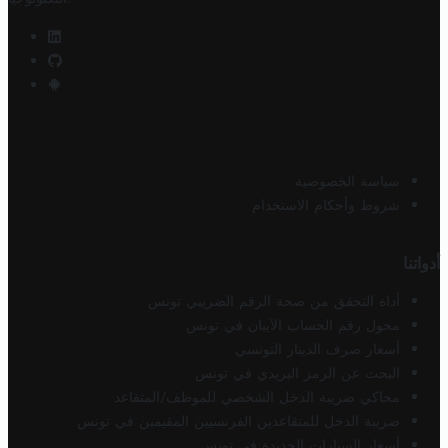
سياسة الخصوصية
شروط وأحكام الاستخدام
أدواتنا
أداة التحقق من صحة الرقم الضريبي تونس
محول رقم الحساب الآيبان في تونس
أسعار صرف الدينار التونسي
البحث عن الرمز البريدي في تونس
محاكي ضريبة الدخل الشخصي للموظف/المتقاعد
ضريبة الدخل للمتقاعدين الفرنسيين المقيمين في تونس
أسعار السيارات الجديدة في تونس