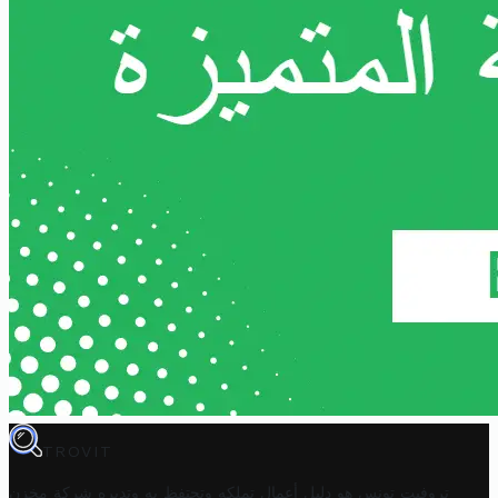
TROVIT
تروفيت تونس هو دليل أعمال تملكه وتحتفظ به وتديره
شركة مخزن