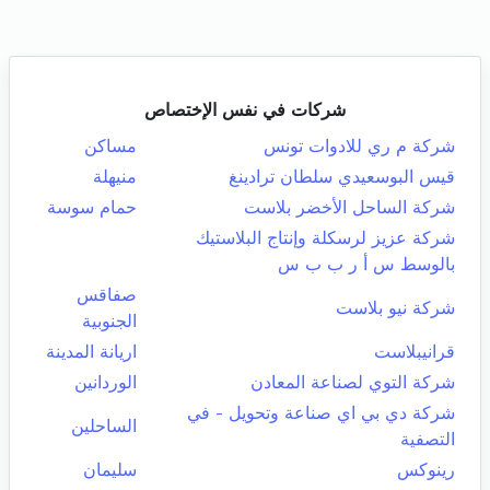
شركات في نفس الإختصاص
شركة م ري للادوات تونس
مساكن
قيس البوسعيدي سلطان ترادينغ
منيهلة
شركة الساحل الأخضر بلاست
حمام سوسة
شركة عزيز لرسكلة وإنتاج البلاستيك
بالوسط س أ ر ب ب س
صفاقس
شركة نيو بلاست
الجنوبية
قرانيبلاست
اريانة المدينة
شركة التوي لصناعة المعادن
الوردانين
شركة دي بي اي صناعة وتحويل - في
الساحلين
التصفية
رينوكس
سليمان