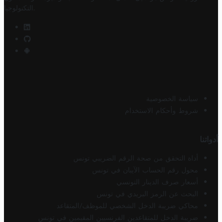
.
التكنولوجيا
سياسة الخصوصية
شروط وأحكام الاستخدام
أدواتنا
أداة التحقق من صحة الرقم الضريبي تونس
محول رقم الحساب الآيبان في تونس
أسعار صرف الدينار التونسي
البحث عن الرمز البريدي في تونس
محاكي ضريبة الدخل الشخصي للموظف/المتقاعد
ضريبة الدخل للمتقاعدين الفرنسيين المقيمين في تونس