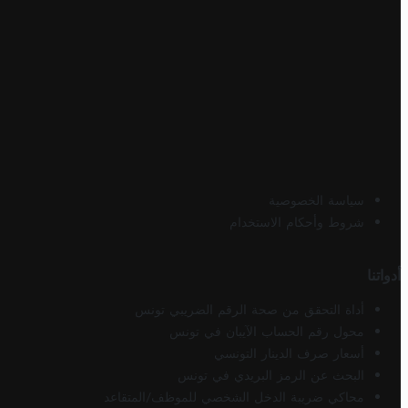
سياسة الخصوصية
شروط وأحكام الاستخدام
أدواتنا
أداة التحقق من صحة الرقم الضريبي تونس
محول رقم الحساب الآيبان في تونس
أسعار صرف الدينار التونسي
البحث عن الرمز البريدي في تونس
محاكي ضريبة الدخل الشخصي للموظف/المتقاعد