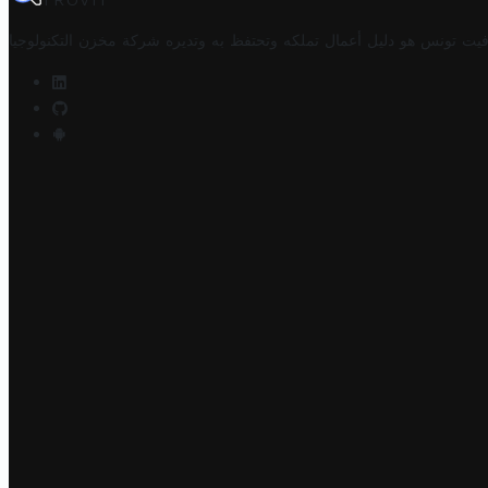
TROVIT
فيت تونس هو دليل أعمال تملكه وتحتفظ به وتديره
شركة مخزن التكنولوجيا