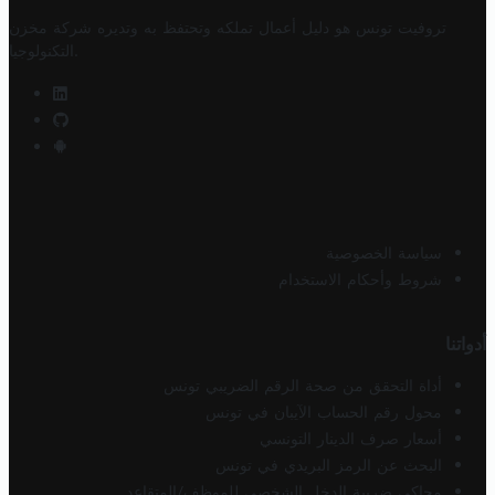
تروفيت تونس هو دليل أعمال تملكه وتحتفظ به وتديره
شركة مخزن
.
التكنولوجيا
سياسة الخصوصية
شروط وأحكام الاستخدام
أدواتنا
أداة التحقق من صحة الرقم الضريبي تونس
محول رقم الحساب الآيبان في تونس
أسعار صرف الدينار التونسي
البحث عن الرمز البريدي في تونس
محاكي ضريبة الدخل الشخصي للموظف/المتقاعد