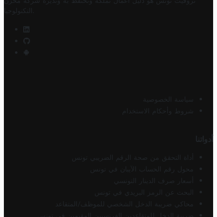
تروفيت تونس هو دليل أعمال تملكه وتحتفظ به وتديره
شركة مخزن
.
التكنولوجيا
سياسة الخصوصية
شروط وأحكام الاستخدام
أدواتنا
أداة التحقق من صحة الرقم الضريبي تونس
محول رقم الحساب الآيبان في تونس
أسعار صرف الدينار التونسي
البحث عن الرمز البريدي في تونس
محاكي ضريبة الدخل الشخصي للموظف/المتقاعد
ضريبة الدخل للمتقاعدين الفرنسيين المقيمين في تونس