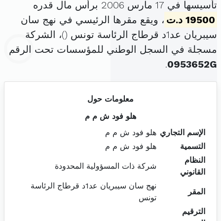
تأسيسها في 17 مارس 2006 برأس مال قدره
19500 د.ت
، ويقع مقرها الرئيسي في نهج سان
سيبريان عد1د قرطاج الرئاسة تونس (
)، الشركة
مسجلة في السجل الوطني للمؤسسات تحت الرقم
.
0953652G
معلومات حول
هلو فود ش م م
الإسم التجاري
هلو فود ش م م
التسمية
هلو فود ش م م
النظام
شركة ذات المسؤولية المحدودة
القانوني
نهج سان سيبريان عد1د قرطاج الرئاسة
المقر
تونس
الترقيم