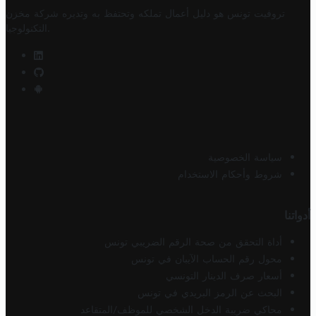
تروفيت تونس هو دليل أعمال تملكه وتحتفظ به وتديره
شركة مخزن
.
التكنولوجيا
سياسة الخصوصية
شروط وأحكام الاستخدام
أدواتنا
أداة التحقق من صحة الرقم الضريبي تونس
محول رقم الحساب الآيبان في تونس
أسعار صرف الدينار التونسي
البحث عن الرمز البريدي في تونس
محاكي ضريبة الدخل الشخصي للموظف/المتقاعد