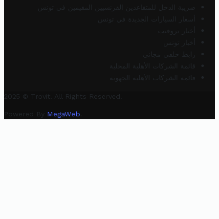
ضريبة الدخل للمتقاعدين الفرنسيين المقيمين في تونس
أسعار السيارات الجديدة في تونس
أخبار تروفيت
أخبار تونس
رابط خلفي مجاني
قائمة الشركات الأهلية المحلية
قائمة الشركات الأهلية الجهوية
2025 © Trovit. All Rights Reserved.
Powered By
MegaWeb
.