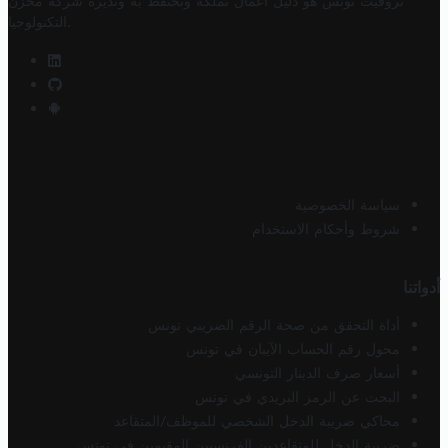
تروفيت تونس هو دليل أعمال تملكه وتحتفظ به وتديره
شركة مخزن
.
التكنولوجيا
سياسة الخصوصية
شروط وأحكام الاستخدام
أدواتنا
أداة التحقق من صحة الرقم الضريبي تونس
محول رقم الحساب الآيبان في تونس
أسعار صرف الدينار التونسي
البحث عن الرمز البريدي في تونس
محاكي ضريبة الدخل الشخصي للموظف/المتقاعد
ضريبة الدخل للمتقاعدين الفرنسيين المقيمين في تونس