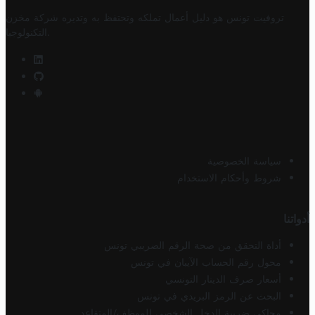
تروفيت تونس هو دليل أعمال تملكه وتحتفظ به وتديره
شركة مخزن
.
التكنولوجيا
سياسة الخصوصية
شروط وأحكام الاستخدام
أدواتنا
أداة التحقق من صحة الرقم الضريبي تونس
محول رقم الحساب الآيبان في تونس
أسعار صرف الدينار التونسي
البحث عن الرمز البريدي في تونس
محاكي ضريبة الدخل الشخصي للموظف/المتقاعد