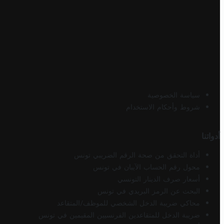
سياسة الخصوصية
شروط وأحكام الاستخدام
أدواتنا
أداة التحقق من صحة الرقم الضريبي تونس
محول رقم الحساب الآيبان في تونس
أسعار صرف الدينار التونسي
البحث عن الرمز البريدي في تونس
محاكي ضريبة الدخل الشخصي للموظف/المتقاعد
ضريبة الدخل للمتقاعدين الفرنسيين المقيمين في تونس