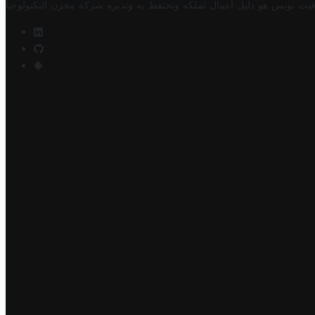
فيت تونس هو دليل أعمال تملكه وتحتفظ به وتديره
شركة مخزن التكنولوجيا