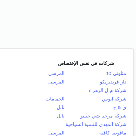
شركات في نفس الإختصاص
مثلوثي 10
المرسى
دار فريديريكو
المرسى
شركة م ل الزهراء
شركة ايوس
الحمامات
ي & ج
نابل
شركة مرحبا شي حبيبو
نابل
شركة المهدى للتنمية السياحية
مافوصا كافيه
المرسى