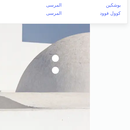
بوشكين
المرسى
كوول فوود
المرسى