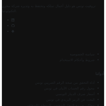
تروفيت تونس هو دليل أعمال تملكه وتحتفظ به وتديره
شركة مخزن
.
التكنولوجيا
سياسة الخصوصية
شروط وأحكام الاستخدام
أدواتنا
أداة التحقق من صحة الرقم الضريبي تونس
محول رقم الحساب الآيبان في تونس
أسعار صرف الدينار التونسي
البحث عن الرمز البريدي في تونس
محاكي ضريبة الدخل الشخصي للموظف/المتقاعد