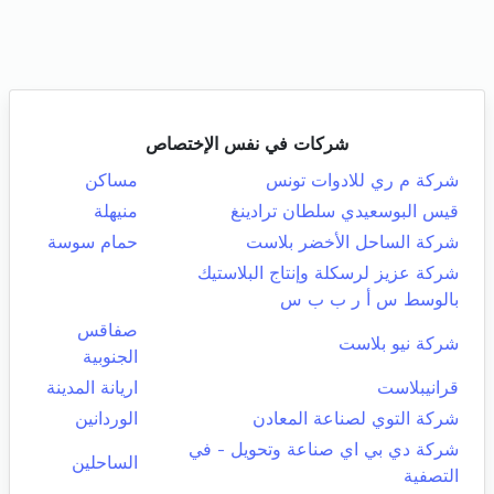
شركات في نفس الإختصاص
شركة م ري للادوات تونس
مساكن
قيس البوسعيدي سلطان ترادينغ
منيهلة
شركة الساحل الأخضر بلاست
حمام سوسة
شركة عزيز لرسكلة وإنتاج البلاستيك
بالوسط س أ ر ب ب س
صفاقس
شركة نيو بلاست
الجنوبية
قرانيبلاست
اريانة المدينة
شركة التوي لصناعة المعادن
الوردانين
شركة دي بي اي صناعة وتحويل - في
الساحلين
التصفية