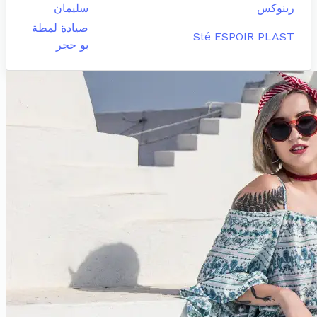
رينوكس
سليمان
صيادة لمطة
Sté ESPOIR PLAST
بو حجر