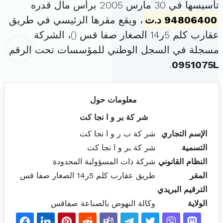
تأسيسها في 30 مارس 2005 برأس مال قدره
94806400 د.ت
، ويقع مقرها الرئيسي في طريق
عقارب كلم 5ر14 الصغار صفا قس (
)، الشركة
مسجلة في السجل الوطني للمؤسسات تحت الرقم
.
0951075L
معلومات حول
شر كة بر و ا نجا كت
الإسم التجاري
شر كة ب ر و ا نجا كت
التسمية
شر كة بر و ا نجا كت
النظام القانوني
شركة ذات المسؤولية المحدودة
المقر
طريق عقارب كلم 5ر14 الصغار صفا قس
الترقيم البريدي
الولاية
وكالة النهوض بالصناعة صفاقس