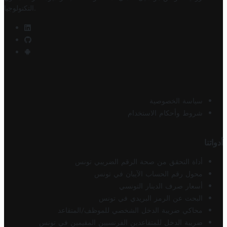
.
التكنولوجيا
سياسة الخصوصية
شروط وأحكام الاستخدام
أدواتنا
أداة التحقق من صحة الرقم الضريبي تونس
محول رقم الحساب الآيبان في تونس
أسعار صرف الدينار التونسي
البحث عن الرمز البريدي في تونس
محاكي ضريبة الدخل الشخصي للموظف/المتقاعد
ضريبة الدخل للمتقاعدين الفرنسيين المقيمين في تونس