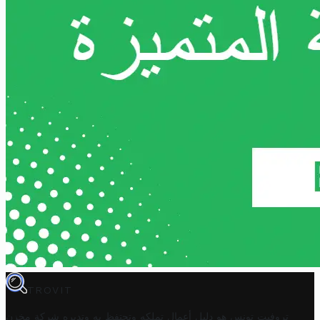
TROVIT
تروفيت تونس هو دليل أعمال تملكه وتحتفظ به وتديره
شركة مخزن