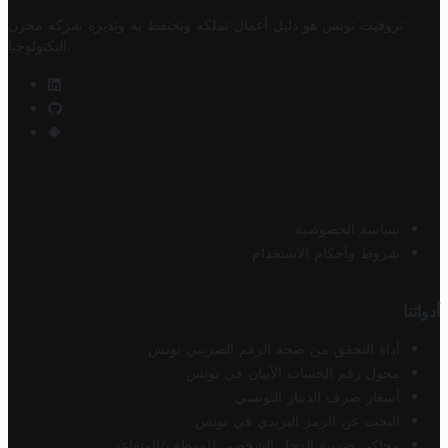
تروفيت تونس هو دليل أعمال تملكه وتحتفظ به وتديره
شركة مخزن
.
التكنولوجيا
سياسة الخصوصية
شروط وأحكام الاستخدام
أدواتنا
أداة التحقق من صحة الرقم الضريبي تونس
محول رقم الحساب الآيبان في تونس
أسعار صرف الدينار التونسي
البحث عن الرمز البريدي في تونس
محاكي ضريبة الدخل الشخصي للموظف/المتقاعد