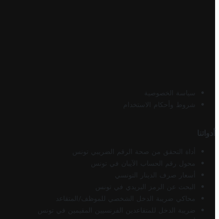
سياسة الخصوصية
شروط وأحكام الاستخدام
أدواتنا
أداة التحقق من صحة الرقم الضريبي تونس
محول رقم الحساب الآيبان في تونس
أسعار صرف الدينار التونسي
البحث عن الرمز البريدي في تونس
محاكي ضريبة الدخل الشخصي للموظف/المتقاعد
ضريبة الدخل للمتقاعدين الفرنسيين المقيمين في تونس