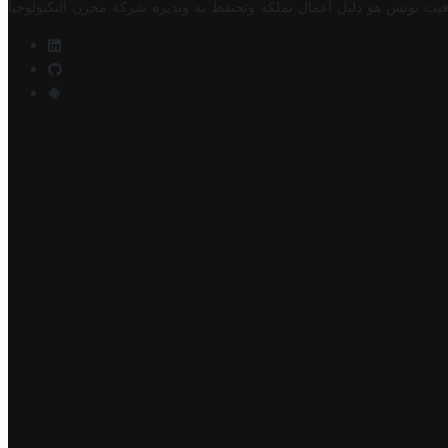
فيت تونس هو دليل أعمال تملكه وتحتفظ به وتديره
شركة مخزن التكنولوجيا