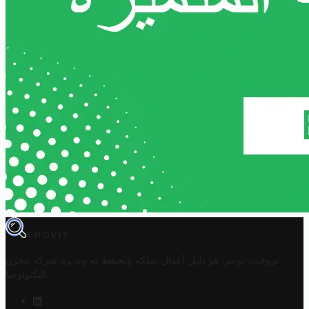
TROVIT
تروفيت تونس هو دليل أعمال تملكه وتحتفظ به وتديره
شركة مخزن
.
التكنولوجيا