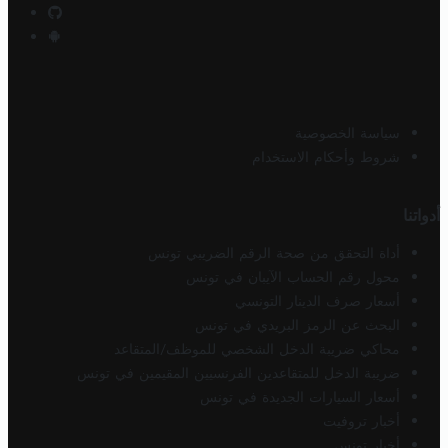
سياسة الخصوصية
شروط وأحكام الاستخدام
أدواتنا
أداة التحقق من صحة الرقم الضريبي تونس
محول رقم الحساب الآيبان في تونس
أسعار صرف الدينار التونسي
البحث عن الرمز البريدي في تونس
محاكي ضريبة الدخل الشخصي للموظف/المتقاعد
ضريبة الدخل للمتقاعدين الفرنسيين المقيمين في تونس
أسعار السيارات الجديدة في تونس
أخبار تروفيت
أخبار تونس