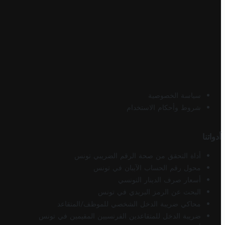
سياسة الخصوصية
شروط وأحكام الاستخدام
أدواتنا
أداة التحقق من صحة الرقم الضريبي تونس
محول رقم الحساب الآيبان في تونس
أسعار صرف الدينار التونسي
البحث عن الرمز البريدي في تونس
محاكي ضريبة الدخل الشخصي للموظف/المتقاعد
ضريبة الدخل للمتقاعدين الفرنسيين المقيمين في تونس