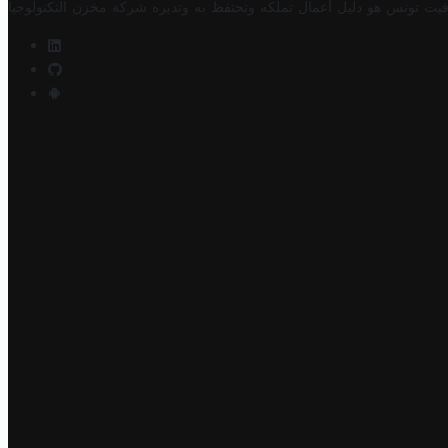
فيت تونس هو دليل أعمال تملكه وتحتفظ به وتديره
شركة مخزن التكنولوجيا