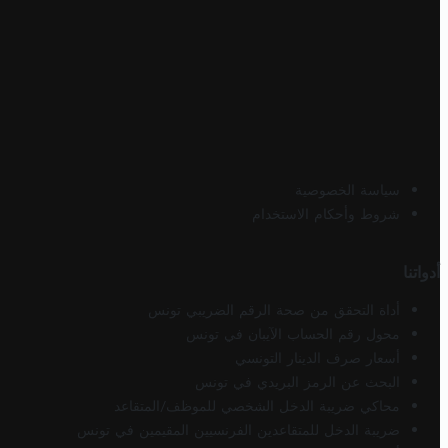
سياسة الخصوصية
شروط وأحكام الاستخدام
أدواتنا
أداة التحقق من صحة الرقم الضريبي تونس
محول رقم الحساب الآيبان في تونس
أسعار صرف الدينار التونسي
البحث عن الرمز البريدي في تونس
محاكي ضريبة الدخل الشخصي للموظف/المتقاعد
ضريبة الدخل للمتقاعدين الفرنسيين المقيمين في تونس