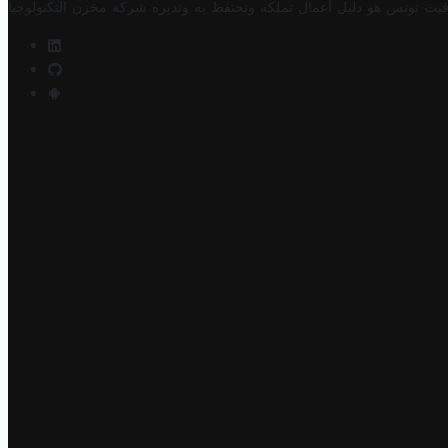
فيت تونس هو دليل أعمال تملكه وتحتفظ به وتديره
شركة مخزن التكنولوجيا