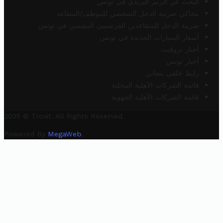
البحث عن الرمز البريدي في تونس
محاكي ضريبة الدخل الشخصي للموظف/المتقاعد
ضريبة الدخل للمتقاعدين الفرنسيين المقيمين في تونس
أسعار السيارات الجديدة في تونس
أخبار تروفيت
أخبار تونس
رابط خلفي مجاني
قائمة الشركات الأهلية المحلية
قائمة الشركات الأهلية الجهوية
2025 © Trovit. All Rights Reserved.
Powered By
MegaWeb
.