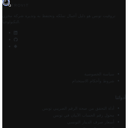
TROVIT
تروفيت تونس هو دليل أعمال تملكه وتحتفظ به وتديره
شركة مخزن
.
التكنولوجيا
سياسة الخصوصية
شروط وأحكام الاستخدام
أدواتنا
أداة التحقق من صحة الرقم الضريبي تونس
محول رقم الحساب الآيبان في تونس
أسعار صرف الدينار التونسي