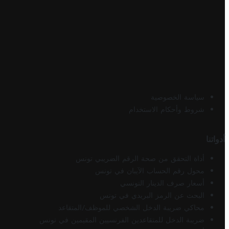
سياسة الخصوصية
شروط وأحكام الاستخدام
أدواتنا
أداة التحقق من صحة الرقم الضريبي تونس
محول رقم الحساب الآيبان في تونس
أسعار صرف الدينار التونسي
البحث عن الرمز البريدي في تونس
محاكي ضريبة الدخل الشخصي للموظف/المتقاعد
ضريبة الدخل للمتقاعدين الفرنسيين المقيمين في تونس