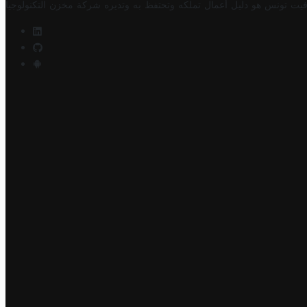
فيت تونس هو دليل أعمال تملكه وتحتفظ به وتديره
شركة مخزن التكنولوجيا