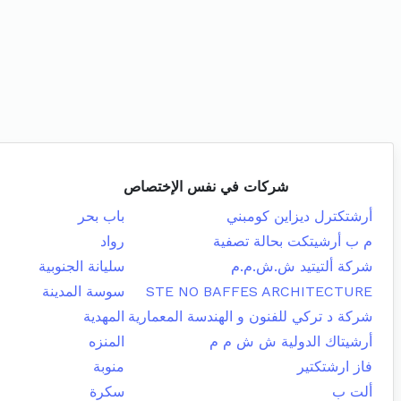
شركات في نفس الإختصاص
أرشتكترل ديزاين كومبني
باب بحر
م ب أرشيتكت بحالة تصفية
رواد
شركة ألتيتيد ش.ش.م.م
سليانة الجنوبية
STE NO BAFFES ARCHITECTURE
سوسة المدينة
شركة د تركي للفنون و الهندسة المعمارية
المهدية
أرشيتاك الدولية ش ش م م
المنزه
فاز ارشتكتير
منوبة
ألت ب
سكرة