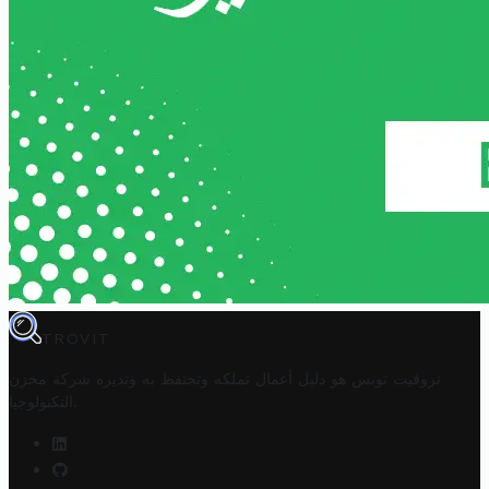
TROVIT
تروفيت تونس هو دليل أعمال تملكه وتحتفظ به وتديره
شركة مخزن
.
التكنولوجيا