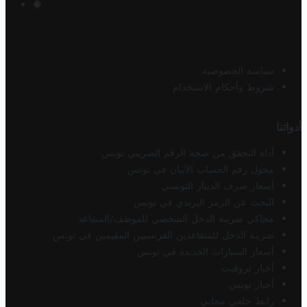
سياسة الخصوصية
شروط وأحكام الاستخدام
أدواتنا
أداة التحقق من صحة الرقم الضريبي تونس
محول رقم الحساب الآيبان في تونس
أسعار صرف الدينار التونسي
البحث عن الرمز البريدي في تونس
محاكي ضريبة الدخل الشخصي للموظف/المتقاعد
ضريبة الدخل للمتقاعدين الفرنسيين المقيمين في تونس
أسعار السيارات الجديدة في تونس
أخبار تروفيت
أخبار تونس
رابط خلفي مجاني