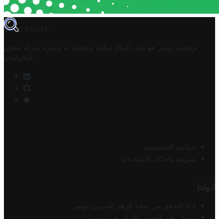
TROVIT
تروفيت تونس هو دليل أعمال تملكه وتحتفظ به وتديره
شركة مخزن
.
التكنولوجيا
سياسة الخصوصية
شروط وأحكام الاستخدام
أدواتنا
أداة التحقق من صحة الرقم الضريبي تونس
محول رقم الحساب الآيبان في تونس