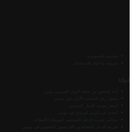
سياسة الخصوصية
شروط وأحكام الاستخدام
أدواتنا
أداة التحقق من صحة الرقم الضريبي تونس
محول رقم الحساب الآيبان في تونس
أسعار صرف الدينار التونسي
البحث عن الرمز البريدي في تونس
محاكي ضريبة الدخل الشخصي للموظف/المتقاعد
ضريبة الدخل للمتقاعدين الفرنسيين المقيمين في تونس