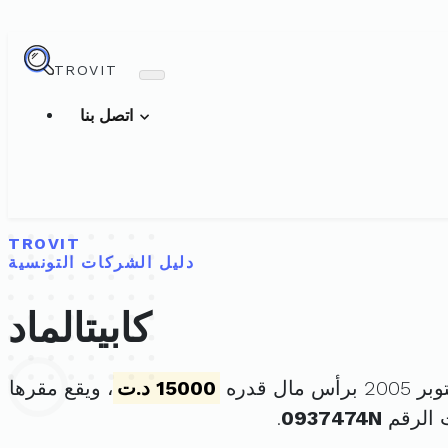
TROVIT
اتصل بنا
TROVIT
دليل الشركات التونسية
كابيتالماد
15000 د.ت
، ويقع مقرها
 الرقم
0937474N
.