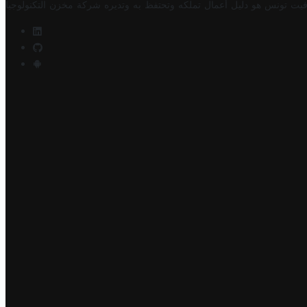
فيت تونس هو دليل أعمال تملكه وتحتفظ به وتديره
شركة مخزن التكنولوجيا