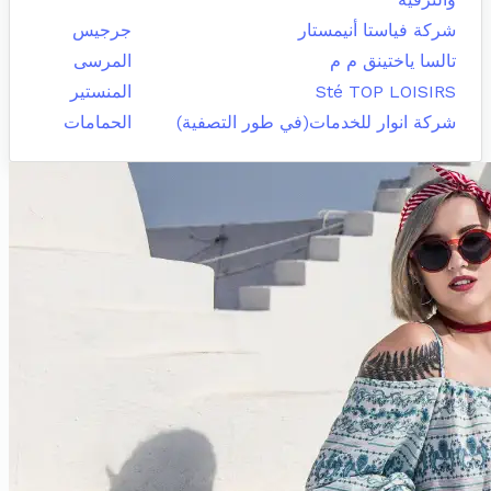
شركة فياستا أنيمستار
جرجيس
تالسا ياختينق م م
المرسى
Sté TOP LOISIRS
المنستير
شركة انوار للخدمات(في طور التصفية)
الحمامات