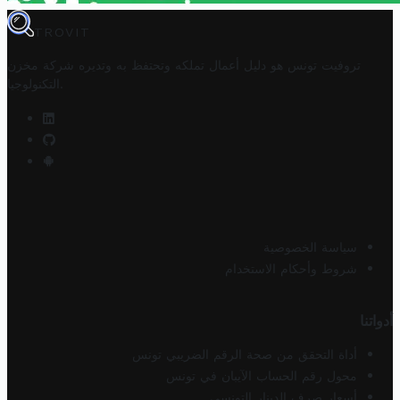
TROVIT
تروفيت تونس هو دليل أعمال تملكه وتحتفظ به وتديره
شركة مخزن
.
التكنولوجيا
سياسة الخصوصية
شروط وأحكام الاستخدام
أدواتنا
أداة التحقق من صحة الرقم الضريبي تونس
محول رقم الحساب الآيبان في تونس
أسعار صرف الدينار التونسي