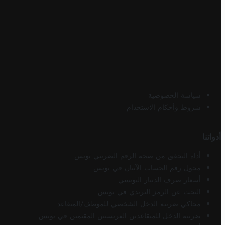
سياسة الخصوصية
شروط وأحكام الاستخدام
أدواتنا
أداة التحقق من صحة الرقم الضريبي تونس
محول رقم الحساب الآيبان في تونس
أسعار صرف الدينار التونسي
البحث عن الرمز البريدي في تونس
محاكي ضريبة الدخل الشخصي للموظف/المتقاعد
ضريبة الدخل للمتقاعدين الفرنسيين المقيمين في تونس