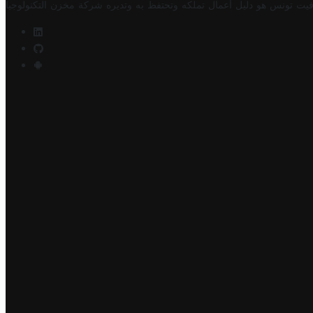
فيت تونس هو دليل أعمال تملكه وتحتفظ به وتديره
شركة مخزن التكنولوجيا