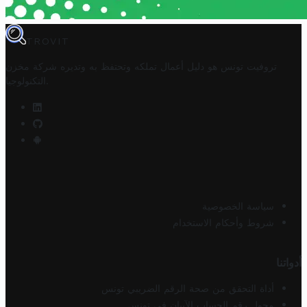
TROVIT
تروفيت تونس هو دليل أعمال تملكه وتحتفظ به وتديره
شركة مخزن
.
التكنولوجيا
سياسة الخصوصية
شروط وأحكام الاستخدام
أدواتنا
أداة التحقق من صحة الرقم الضريبي تونس
محول رقم الحساب الآيبان في تونس