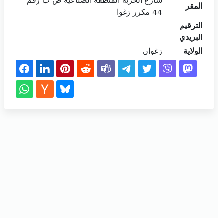
شارع الحرية المنطقة الصناعية ص ب رقم
المقر
44 مكرر زغوا
الترقيم
البريدي
الولاية
زغوان