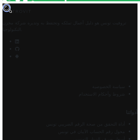
TROVIT
تروفيت تونس هو دليل أعمال تملكه وتحتفظ به وتديره
شركة مخزن
.
التكنولوجيا
سياسة الخصوصية
شروط وأحكام الاستخدام
أدواتنا
أداة التحقق من صحة الرقم الضريبي تونس
محول رقم الحساب الآيبان في تونس
أسعار صرف الدينار التونسي