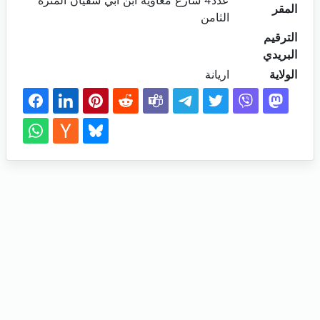
عدد4 شارع معاوية ابن أبي سفيان المنزه
المقر
الثامن
الترقيم
البريدي
الولاية
اريانة