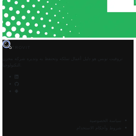
TROVIT
تروفيت تونس هو دليل أعمال تملكه وتحتفظ به وتديره
شركة مخزن
.
التكنولوجيا
سياسة الخصوصية
شروط وأحكام الاستخدام