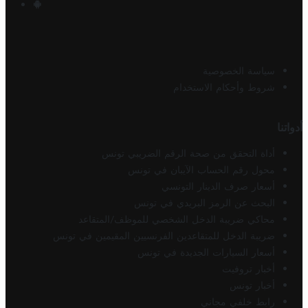
سياسة الخصوصية
شروط وأحكام الاستخدام
أدواتنا
أداة التحقق من صحة الرقم الضريبي تونس
محول رقم الحساب الآيبان في تونس
أسعار صرف الدينار التونسي
البحث عن الرمز البريدي في تونس
محاكي ضريبة الدخل الشخصي للموظف/المتقاعد
ضريبة الدخل للمتقاعدين الفرنسيين المقيمين في تونس
أسعار السيارات الجديدة في تونس
أخبار تروفيت
أخبار تونس
رابط خلفي مجاني