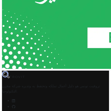
TROVIT
تروفيت تونس هو دليل أعمال تملكه وتحتفظ به وتديره
شركة مخزن
.
التكنولوجيا