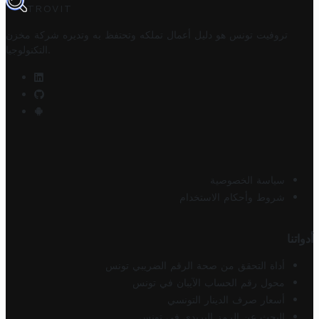
TROVIT
تروفيت تونس هو دليل أعمال تملكه وتحتفظ به وتديره
شركة مخزن
.
التكنولوجيا
سياسة الخصوصية
شروط وأحكام الاستخدام
أدواتنا
أداة التحقق من صحة الرقم الضريبي تونس
محول رقم الحساب الآيبان في تونس
أسعار صرف الدينار التونسي
البحث عن الرمز البريدي في تونس