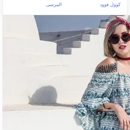
كوول فوود
المرسى