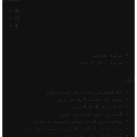
سياسة الخصوصية
شروط وأحكام الاستخدام
أدواتنا
أداة التحقق من صحة الرقم الضريبي تونس
محول رقم الحساب الآيبان في تونس
أسعار صرف الدينار التونسي
البحث عن الرمز البريدي في تونس
محاكي ضريبة الدخل الشخصي للموظف/المتقاعد
ضريبة الدخل للمتقاعدين الفرنسيين المقيمين في تونس
أسعار السيارات الجديدة في تونس