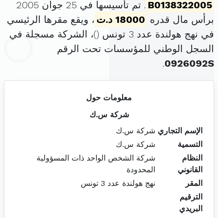
B0138322005
. تم تأسيسها في 25 جوان 2005
برأس مال قدره
18000 د.ت
، ويقع مقرها الرئيسي
في نهج هولندة عدد 3 تونس (
)، الشركة مسجلة في
السجل الوطني للمؤسسات تحت الرقم
.
0926092S
معلومات حول
شركة س.ك
الإسم التجاري
شركة س.ك
التسمية
شركة س.ك
النظام
شركة الشخص الواحد ذات المسؤولية
القانوني
المحدودة
المقر
نهج هولندة عدد 3 تونس
الترقيم
البريدي