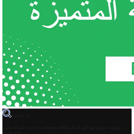
TROVIT
تروفيت تونس هو دليل أعمال تملكه وتحتفظ به وتديره
شركة مخزن
.
التكنولوجيا