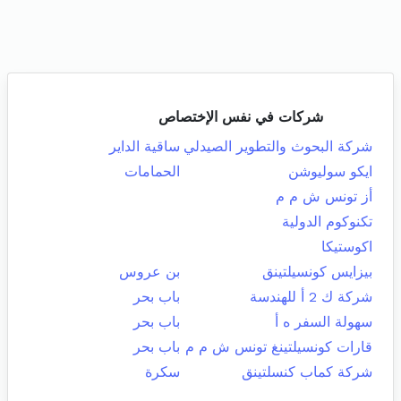
شركات في نفس الإختصاص
شركة البحوث والتطوير الصيدلي
ساقية الداير
ايكو سوليوشن
الحمامات
أز تونس ش م م
تكنوكوم الدولية
اكوستيكا
بيزايس كونسيلتينق
بن عروس
شركة ك 2 أ للهندسة
باب بحر
سهولة السفر ه أ
باب بحر
قارات كونسيلتينغ تونس ش م م
باب بحر
شركة كماب كنسلتينق
سكرة