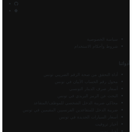
سياسة الخصوصية
شروط وأحكام الاستخدام
أدواتنا
أداة التحقق من صحة الرقم الضريبي تونس
محول رقم الحساب الآيبان في تونس
أسعار صرف الدينار التونسي
البحث عن الرمز البريدي في تونس
محاكي ضريبة الدخل الشخصي للموظف/المتقاعد
ضريبة الدخل للمتقاعدين الفرنسيين المقيمين في تونس
أسعار السيارات الجديدة في تونس
أخبار تروفيت
أخبار تونس