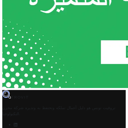
TROVIT
تروفيت تونس هو دليل أعمال تملكه وتحتفظ به وتديره
شركة مخزن
.
التكنولوجيا