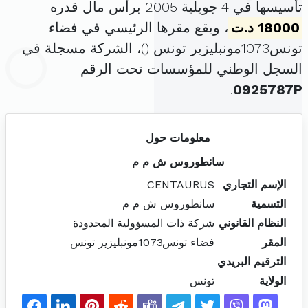
تأسيسها في 4 جويلية 2005 برأس مال قدره
18000 د.ت
، ويقع مقرها الرئيسي في فضاء
تونس1073مونبليزير تونس (
)، الشركة مسجلة في
السجل الوطني للمؤسسات تحت الرقم
.
0925787P
معلومات حول
سانطوروس ش م م
الإسم التجاري
CENTAURUS
التسمية
سانطوروس ش م م
النظام القانوني
شركة ذات المسؤولية المحدودة
المقر
فضاء تونس1073مونبليزير تونس
الترقيم البريدي
الولاية
تونس