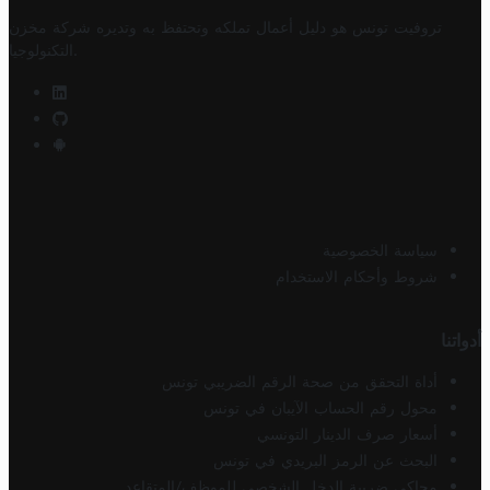
تروفيت تونس هو دليل أعمال تملكه وتحتفظ به وتديره
شركة مخزن
.
التكنولوجيا
سياسة الخصوصية
شروط وأحكام الاستخدام
أدواتنا
أداة التحقق من صحة الرقم الضريبي تونس
محول رقم الحساب الآيبان في تونس
أسعار صرف الدينار التونسي
البحث عن الرمز البريدي في تونس
محاكي ضريبة الدخل الشخصي للموظف/المتقاعد