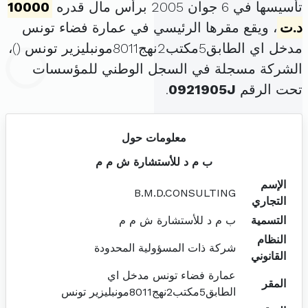
تأسيسها في 6 جوان 2005 برأس مال قدره
10000
د.ت
، ويقع مقرها الرئيسي في عمارة فضاء تونس
مدخل اي الطابق5مكتب2نهج8011مونبليزير تونس (
)،
الشركة مسجلة في السجل الوطني للمؤسسات
تحت الرقم
0921905J
.
معلومات حول
ب م د للأستشارة ش م م
الإسم
B.M.D.CONSULTING
التجاري
التسمية
ب م د للأستشارة ش م م
النظام
شركة ذات المسؤولية المحدودة
القانوني
عمارة فضاء تونس مدخل اي
المقر
الطابق5مكتب2نهج8011مونبليزير تونس