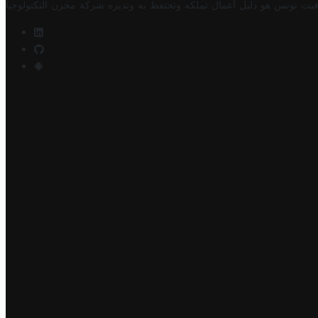
فيت تونس هو دليل أعمال تملكه وتحتفظ به وتديره
شركة مخزن التكنولوجيا