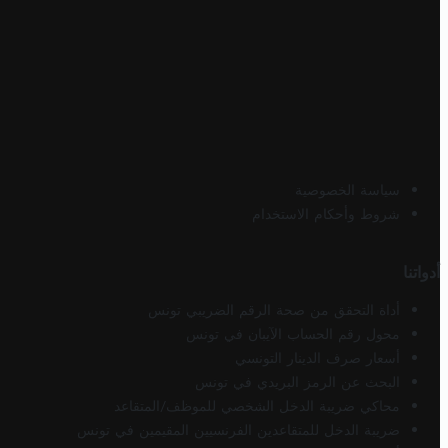
سياسة الخصوصية
شروط وأحكام الاستخدام
أدواتنا
أداة التحقق من صحة الرقم الضريبي تونس
محول رقم الحساب الآيبان في تونس
أسعار صرف الدينار التونسي
البحث عن الرمز البريدي في تونس
محاكي ضريبة الدخل الشخصي للموظف/المتقاعد
ضريبة الدخل للمتقاعدين الفرنسيين المقيمين في تونس