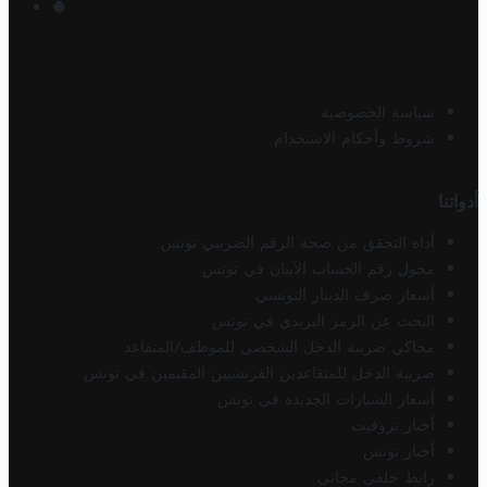
سياسة الخصوصية
شروط وأحكام الاستخدام
أدواتنا
أداة التحقق من صحة الرقم الضريبي تونس
محول رقم الحساب الآيبان في تونس
أسعار صرف الدينار التونسي
البحث عن الرمز البريدي في تونس
محاكي ضريبة الدخل الشخصي للموظف/المتقاعد
ضريبة الدخل للمتقاعدين الفرنسيين المقيمين في تونس
أسعار السيارات الجديدة في تونس
أخبار تروفيت
أخبار تونس
رابط خلفي مجاني