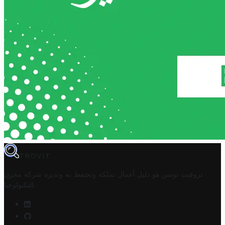
TROVIT
تروفيت تونس هو دليل أعمال تملكه وتحتفظ به وتديره
شركة مخزن
.
التكنولوجيا