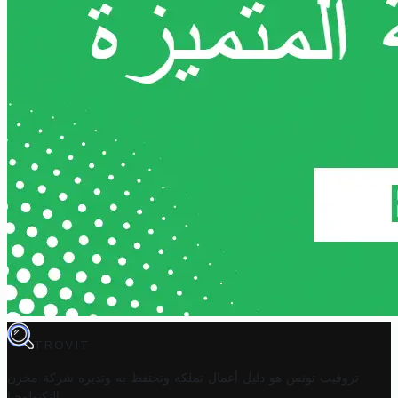
TROVIT
تروفيت تونس هو دليل أعمال تملكه وتحتفظ به وتديره
شركة مخزن
.
التكنولوجيا