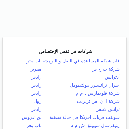
شركات في نفس الإختصاص
قان شبكة المساعدة في النقل و البرمجة
باب بحر
شركة ت ح س
مقرين
أدترانس
رادس
جنرال ترانسبور مولتيمودل
رادس
شركة قلوبمارس ذ م م
رادس
شركة ا ان اس ترنزيت
رواد
ترانس لاينس
رادس
سويفت فريات افريكا في حالة تصفية
بن عروس
إينيفرسال شيبينق ش م م
باب بحر