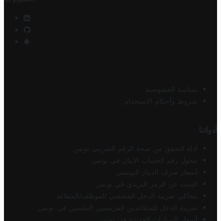
سياسة الخصوصية
شروط وأحكام الاستخدام
أدواتنا
أداة التحقق من صحة الرقم الضريبي تونس
محول رقم الحساب الآيبان في تونس
أسعار صرف الدينار التونسي
البحث عن الرمز البريدي في تونس
محاكي ضريبة الدخل الشخصي للموظف/المتقاعد
ضريبة الدخل للمتقاعدين الفرنسيين المقيمين في تونس
أسعار السيارات الجديدة في تونس