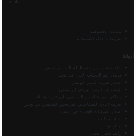
سياسة الخصوصية
شروط وأحكام الاستخدام
أدواتنا
أداة التحقق من صحة الرقم الضريبي تونس
محول رقم الحساب الآيبان في تونس
أسعار صرف الدينار التونسي
البحث عن الرمز البريدي في تونس
محاكي ضريبة الدخل الشخصي للموظف/المتقاعد
ضريبة الدخل للمتقاعدين الفرنسيين المقيمين في تونس
أسعار السيارات الجديدة في تونس
أخبار تروفيت
أخبار تونس
رابط خلفي مجاني