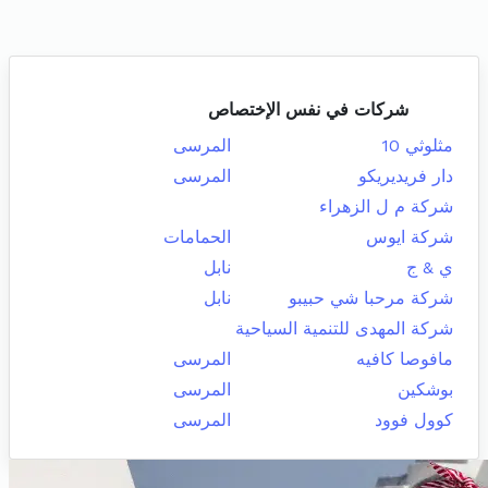
شركات في نفس الإختصاص
مثلوثي 10
المرسى
دار فريديريكو
المرسى
شركة م ل الزهراء
شركة ايوس
الحمامات
ي & ج
نابل
شركة مرحبا شي حبيبو
نابل
شركة المهدى للتنمية السياحية
مافوصا كافيه
المرسى
بوشكين
المرسى
كوول فوود
المرسى