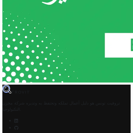
TROVIT
تروفيت تونس هو دليل أعمال تملكه وتحتفظ به وتديره
شركة مخزن
.
التكنولوجيا