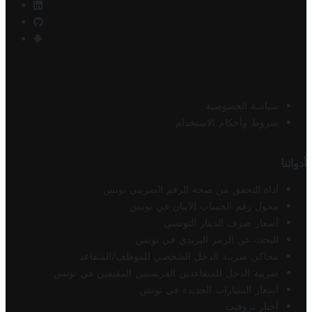
سياسة الخصوصية
شروط وأحكام الاستخدام
أدواتنا
أداة التحقق من صحة الرقم الضريبي تونس
محول رقم الحساب الآيبان في تونس
أسعار صرف الدينار التونسي
البحث عن الرمز البريدي في تونس
محاكي ضريبة الدخل الشخصي للموظف/المتقاعد
ضريبة الدخل للمتقاعدين الفرنسيين المقيمين في تونس
أسعار السيارات الجديدة في تونس
أخبار تروفيت