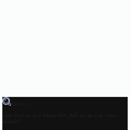
TROVIT
تروفيت تونس هو دليل أعمال تملكه وتحتفظ به وتديره
شركة مخزن
.
التكنولوجيا