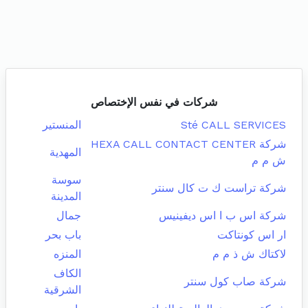
شركات في نفس الإختصاص
Sté CALL SERVICES
المنستير
شركة HEXA CALL CONTACT CENTER
المهدية
ش م م
سوسة
شركة تراست ك ت كال سنتر
المدينة
شركة اس ب ا اس ديفينيس
جمال
ار اس كونتاكت
باب بحر
لاكتاك ش ذ م م
المنزه
الكاف
شركة صاب كول سنتر
الشرقية