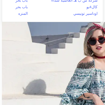
شركة س ب هـ العالمية للنداء
باب بحر
كال4يو
باب بحر
اوداسير تونيسي
المنزه