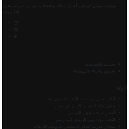
تروفيت تونس هو دليل أعمال تملكه وتحتفظ به وتديره
شركة مخزن
.
التكنولوجيا
سياسة الخصوصية
شروط وأحكام الاستخدام
أدواتنا
أداة التحقق من صحة الرقم الضريبي تونس
محول رقم الحساب الآيبان في تونس
أسعار صرف الدينار التونسي
البحث عن الرمز البريدي في تونس
محاكي ضريبة الدخل الشخصي للموظف/المتقاعد