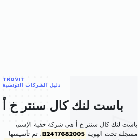
TROVIT
دليل الشركات التونسية
باست لنك كال سنتر خ أ
باست لنك كال سنتر خ أ هي شركة خفية الإسم،
مسجلة تحت الهوية
B2417682005
. تم تأسيسها