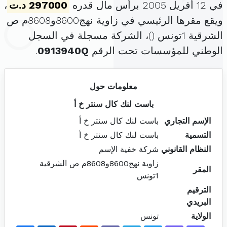
في 12 أفريل 2005 برأس مال قدره
297000 د.ت
،
ويقع مقرها الرئيسي في زاوية نهج8600و8608م ص
الشرقية 1تونس (
)، الشركة مسجلة في السجل
الوطني للمؤسسات تحت الرقم
0913940Q
.
معلومات حول
باست لنك كال سنتر خ أ
الإسم التجاري
باست لنك كال سنتر خ أ
التسمية
باست لنك كال سنتر خ أ
النظام القانوني
شركة خفية الإسم
زاوية نهج8600و8608م ص الشرقية
المقر
1تونس
الترقيم
البريدي
الولاية
تونس