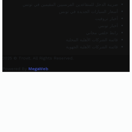
ضريبة الدخل للمتقاعدين الفرنسيين المقيمين في تونس
أسعار السيارات الجديدة في تونس
أخبار تروفيت
أخبار تونس
رابط خلفي مجاني
قائمة الشركات الأهلية المحلية
قائمة الشركات الأهلية الجهوية
2025 © Trovit. All Rights Reserved.
Powered By
MegaWeb
.