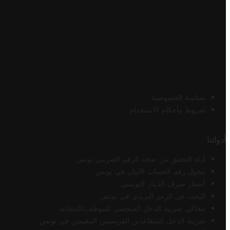
سياسة الخصوصية
شروط وأحكام الاستخدام
أدواتنا
أداة التحقق من صحة الرقم الضريبي تونس
محول رقم الحساب الآيبان في تونس
أسعار صرف الدينار التونسي
البحث عن الرمز البريدي في تونس
محاكي ضريبة الدخل الشخصي للموظف/المتقاعد
ضريبة الدخل للمتقاعدين الفرنسيين المقيمين في تونس