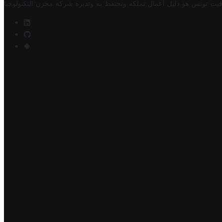
فيت تونس هو دليل أعمال تملكه وتحتفظ به وتديره
شركة مخزن التكنولوجيا