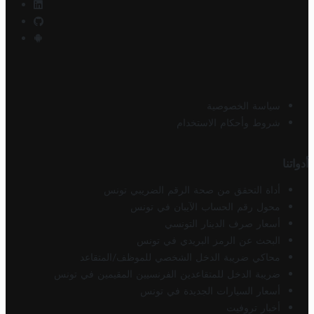
سياسة الخصوصية
شروط وأحكام الاستخدام
أدواتنا
أداة التحقق من صحة الرقم الضريبي تونس
محول رقم الحساب الآيبان في تونس
أسعار صرف الدينار التونسي
البحث عن الرمز البريدي في تونس
محاكي ضريبة الدخل الشخصي للموظف/المتقاعد
ضريبة الدخل للمتقاعدين الفرنسيين المقيمين في تونس
أسعار السيارات الجديدة في تونس
أخبار تروفيت