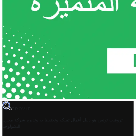
TROVIT
تروفيت تونس هو دليل أعمال تملكه وتحتفظ به وتديره
شركة مخزن
.
التكنولوجيا