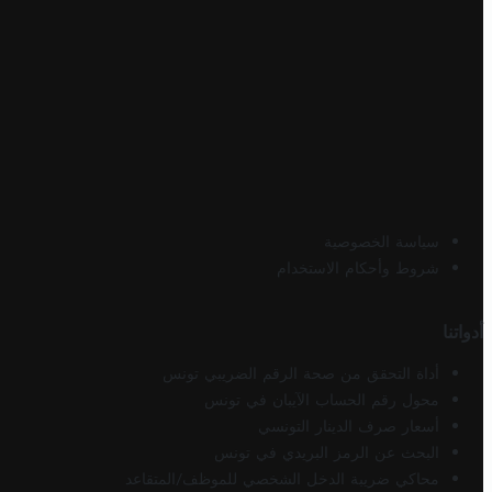
سياسة الخصوصية
شروط وأحكام الاستخدام
أدواتنا
أداة التحقق من صحة الرقم الضريبي تونس
محول رقم الحساب الآيبان في تونس
أسعار صرف الدينار التونسي
البحث عن الرمز البريدي في تونس
محاكي ضريبة الدخل الشخصي للموظف/المتقاعد