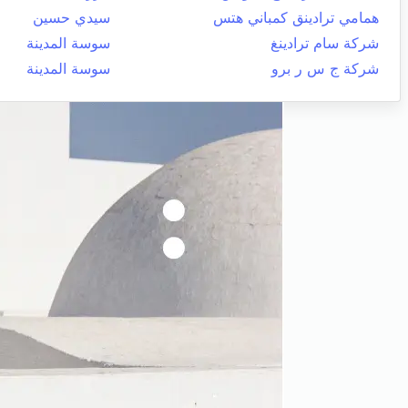
همامي ترادينق كمباني هتس
سيدي حسين
شركة سام ترادينغ
سوسة المدينة
شركة ج س ر برو
سوسة المدينة