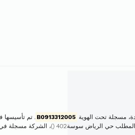
دة، مسجلة تحت الهوية
B0913312005
. تم تأسيسها في 19 مارس 2005 برأس م
)، الشركة مسجلة في