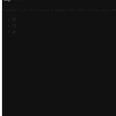
TROVIT
فيت تونس هو دليل أعمال تملكه وتحتفظ به وتديره
شركة مخزن التكنولوجيا